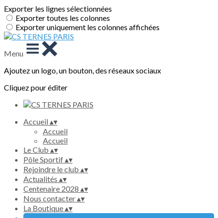
Exporter les lignes sélectionnées
Exporter toutes les colonnes
Exporter uniquement les colonnes affichées
Menu
Ajoutez un logo, un bouton, des réseaux sociaux
Cliquez pour éditer
Accueil
▴
▾
Accueil
Accueil
Le Club
▴
▾
Pôle Sportif
▴
▾
Rejoindre le club
▴
▾
Actualités
▴
▾
Centenaire 2028
▴
▾
Nous contacter
▴
▾
La Boutique
▴
▾