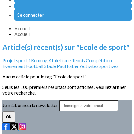
Se connecter
Accueil
Accueil
Article(s) récent(s) sur "Ecole de sport"
Projet sportif
Running
Athletisme
Tennis
Compétition
Evénement
Football
Stade Paul Faber
Activités sportives
Aucun article pour le tag "Ecole de sport"
Seuls les 100 premiers résultats sont affichés. Veuillez affiner
votre recherche.
Je m'abonne à la newsletter
OK