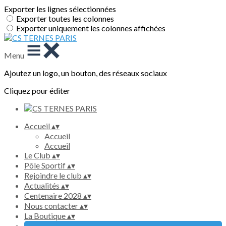
Exporter les lignes sélectionnées
Exporter toutes les colonnes
Exporter uniquement les colonnes affichées
Menu
Ajoutez un logo, un bouton, des réseaux sociaux
Cliquez pour éditer
Accueil
▴
▾
Accueil
Accueil
Le Club
▴
▾
Pôle Sportif
▴
▾
Rejoindre le club
▴
▾
Actualités
▴
▾
Centenaire 2028
▴
▾
Nous contacter
▴
▾
La Boutique
▴
▾